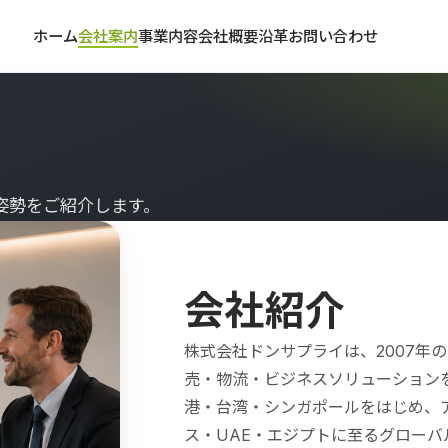
ホーム
会社案内
事業内容
会社概要
沿革
お問い合わせ
姿勢をご紹介します。
会社紹介
株式会社ドンサプライは、2007年
売・物流・ビジネスソリューション
港・台湾・シンガポールをはじめ、
ス・UAE・エジプトに至るグロー